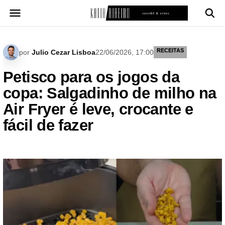
Pular
para
o
conteúdo
RECEITAS
por
Julio Cezar Lisboa
22/06/2026, 17:00
Petisco para os jogos da
copa: Salgadinho de milho na
Air Fryer é leve, crocante e
fácil de fazer