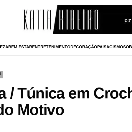
EZA
BEM ESTAR
ENTRETENIMENTO
DECORAÇÃO
PAISAGISMO
SOB
S
ia / Túnica em Cro
do Motivo