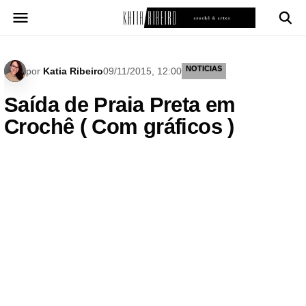
Pular
para
o
conteúdo
NOTICIAS
por
Katia Ribeiro
09/11/2015, 12:00
Saída de Praia Preta em
Crochê ( Com gráficos )