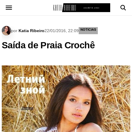
Pular
para
o
conteúdo
NOTICIAS
por
Katia Ribeiro
22/01/2016, 22:09
Saída de Praia Crochê