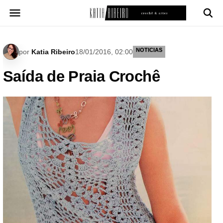
Pular
para
o
conteúdo
NOTICIAS
por
Katia Ribeiro
18/01/2016, 02:00
Saída de Praia Crochê