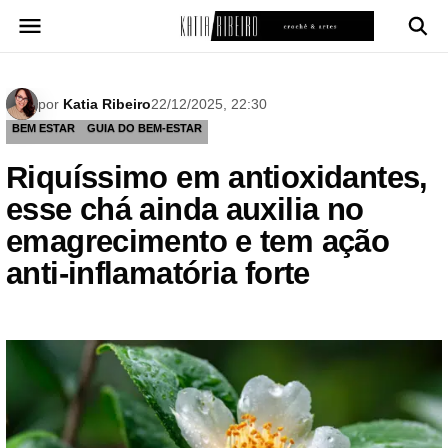
Pular
para
o
conteúdo
por
Katia Ribeiro
22/12/2025, 22:30
BEM ESTAR
GUIA DO BEM-ESTAR
Riquíssimo em antioxidantes,
esse chá ainda auxilia no
emagrecimento e tem ação
anti-inflamatória forte