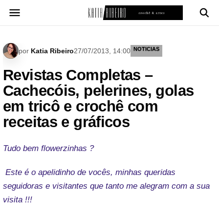
Pular
para
o
conteúdo
NOTICIAS
por
Katia Ribeiro
27/07/2013, 14:00
Revistas Completas –
Cachecóis, pelerines, golas
em tricô e crochê com
receitas e gráficos
Tudo bem flowerzinhas ?
Este é o apelidinho de vocês, minhas queridas
seguidoras e visitantes que tanto me alegram com a sua
visita !!!