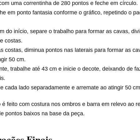
 com uma correntinha de 280 pontos e feche em círculo.
he em ponto fantasia conforme o gráfico, repetindo o p
.
m do início, separe o trabalho para formar as cavas, div
 e costas.
s costas, diminua pontos nas laterais para formar as c
ngir 50 cm.
nte, trabalhe até 43 cm e inicie o decote, deixando de f
is.
ze cada lado separadamente e arremate ao atingir 50 cm
é feito com costura nos ombros e barra em relevo ao r
de pontos baixos na base da peça.
ações Finais