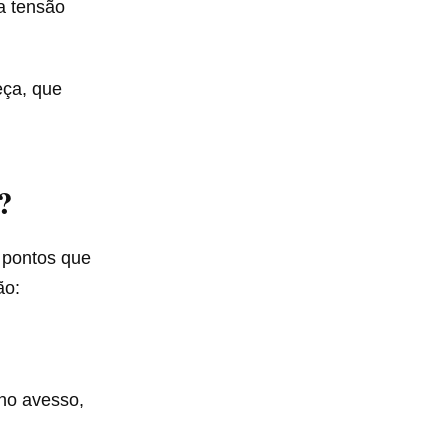
a tensão
eça, que
?
 pontos que
ão:
 no avesso,