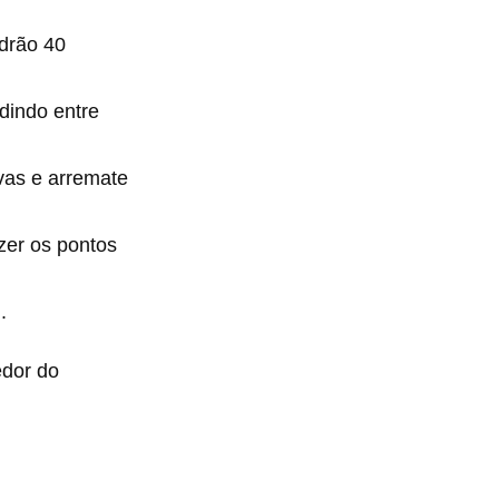
adrão 40
idindo entre
avas e arremate
azer os pontos
.
edor do