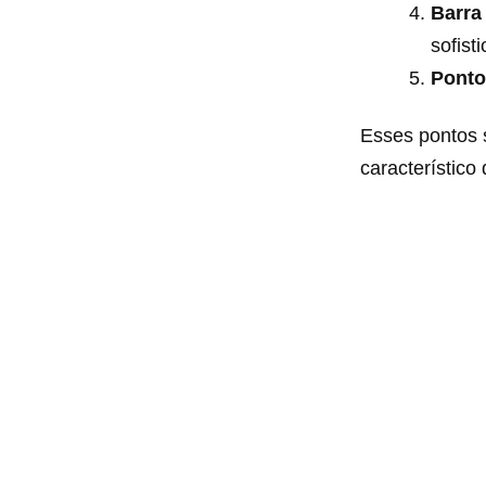
Barra
sofist
Ponto
Esses pontos 
característic