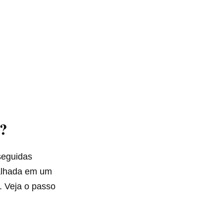
l?
seguidas
balhada em um
s. Veja o passo