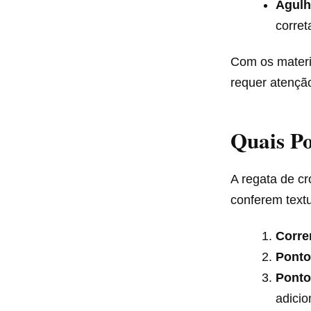
Agulh
corret
Com os materi
requer atenção
Quais Po
A regata de c
conferem text
Corren
Ponto 
Ponto
adicio