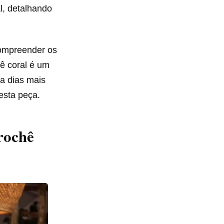
l, detalhando
compreender os
ê coral é um
ra dias mais
esta peça.
rochê