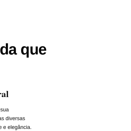
nda que
ral
 sua
as diversas
e e elegância.