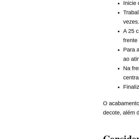
Inicie
Trabal
vezes
A 25 c
frente
Para a
ao ati
Na fre
centra
Finali
O acabamento 
decote, além 
Consider