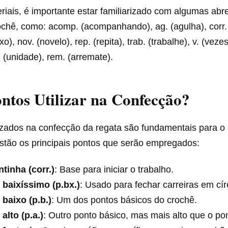
iais, é importante estar familiarizado com algumas abr
chê, como: acomp. (acompanhando), ag. (agulha), corr. 
xo), nov. (novelo), rep. (repita), trab. (trabalhe), v. (veze
 (unidade), rem. (arremate).
ntos Utilizar na Confecção?
lizados na confecção da regata são fundamentais para o
estão os principais pontos que serão empregados:
tinha (corr.)
: Base para iniciar o trabalho.
 baixíssimo (p.bx.)
: Usado para fechar carreiras em cír
baixo (p.b.)
: Um dos pontos básicos do crochê.
alto (p.a.)
: Outro ponto básico, mas mais alto que o po