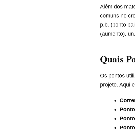
Além dos mater
comuns no cro
p.b. (ponto bai
(aumento), un.
Quais Po
Os pontos uti
projeto. Aqui 
Corren
Ponto
Ponto 
Ponto 