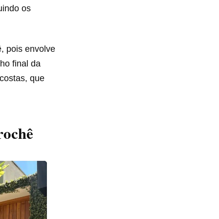
uindo os
, pois envolve
ho final da
 costas, que
rochê