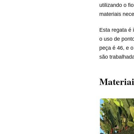
utilizando o f
materiais nec
Esta regata é 
o uso de pont
peça é 46, e o
são trabalhada
Materiai