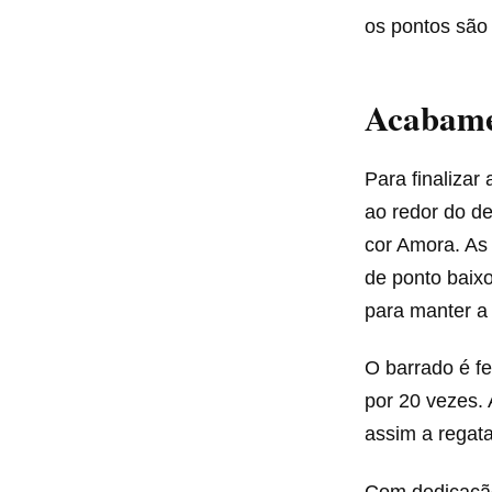
os pontos são
Acabame
Para finalizar
ao redor do de
cor Amora. As
de ponto baixo
para manter a
O barrado é fe
por 20 vezes. 
assim a regat
Com dedicação