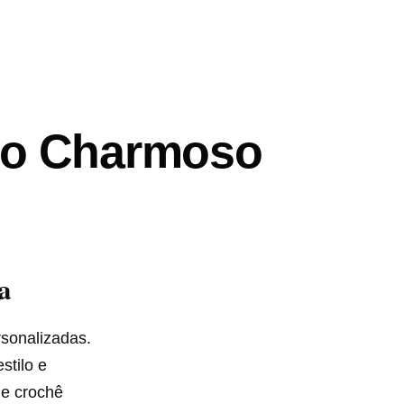
lo Charmoso
a
rsonalizadas.
stilo e
de crochê