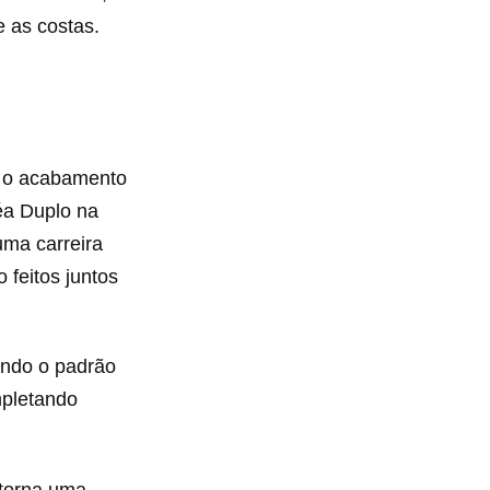
 as costas.
to o acabamento
éa Duplo na
uma carreira
 feitos juntos
tindo o padrão
mpletando
 torna uma