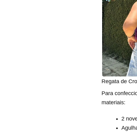
Regata de Cr
Para confecci
materiais:
2 nov
Agulh