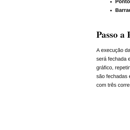
Ponto
Barra
Passo a 
A execução da
será fechada e
gráfico, repet
são fechadas e
com três corre