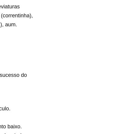
eviaturas
(correntinha),
s), aum.
 sucesso do
culo.
nto baixo.