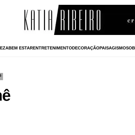
EZA
BEM ESTAR
ENTRETENIMENTO
DECORAÇÃO
PAISAGISMO
SOB
S
hê