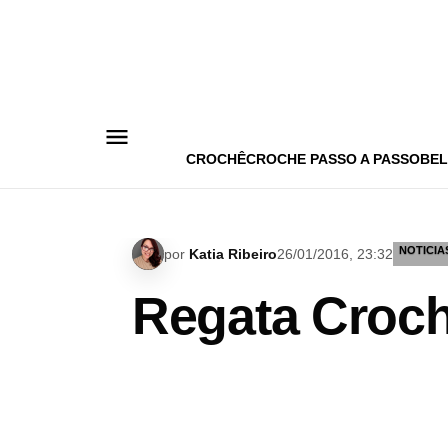
Pular
para
o
conteúdo
CROCHÊ
CROCHE PASSO A PASSO
BEL
NOTICIA
por
Katia Ribeiro
26/01/2016, 23:32
Regata Croc