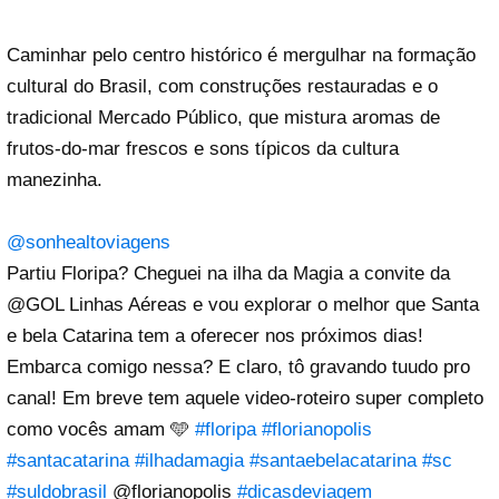
Caminhar pelo centro histórico é mergulhar na formação
cultural do Brasil, com construções restauradas e o
tradicional Mercado Público, que mistura aromas de
frutos-do-mar frescos e sons típicos da cultura
manezinha.
@sonhealtoviagens
Partiu Floripa? Cheguei na ilha da Magia a convite da
@GOL Linhas Aéreas e vou explorar o melhor que Santa
e bela Catarina tem a oferecer nos próximos dias!
Embarca comigo nessa? E claro, tô gravando tuudo pro
canal! Em breve tem aquele video-roteiro super completo
como vocês amam 🩵
#floripa
#florianopolis
#santacatarina
#ilhadamagia
#santaebelacatarina
#sc
#suldobrasil
@florianopolis
#dicasdeviagem