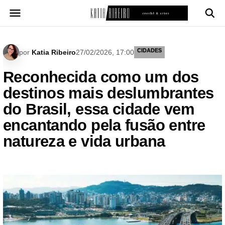
Pular
para
o
conteúdo
CIDADES
por
Katia Ribeiro
27/02/2026, 17:00
Reconhecida como um dos
destinos mais deslumbrantes
do Brasil, essa cidade vem
encantando pela fusão entre
natureza e vida urbana