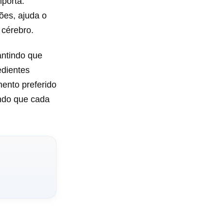
mporta.
ões, ajuda o
 cérebro.
antindo que
edientes
ento preferido
indo que cada