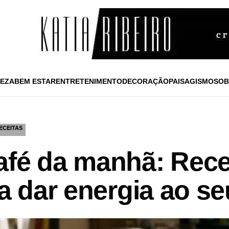
EZA
BEM ESTAR
ENTRETENIMENTO
DECORAÇÃO
PAISAGISMO
SOB
ECEITAS
afé da manhã: Rece
ra dar energia ao se