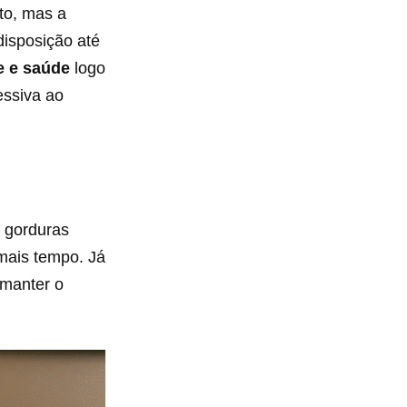
to, mas a
disposição até
e e saúde
logo
essiva ao
 gorduras
mais tempo. Já
 manter o