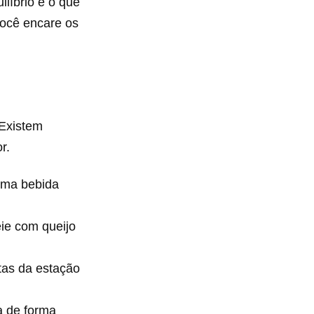
ilíbrio é o que
você encare os
 Existem
r.
 uma bebida
ie com queijo
utas da estação
a de forma