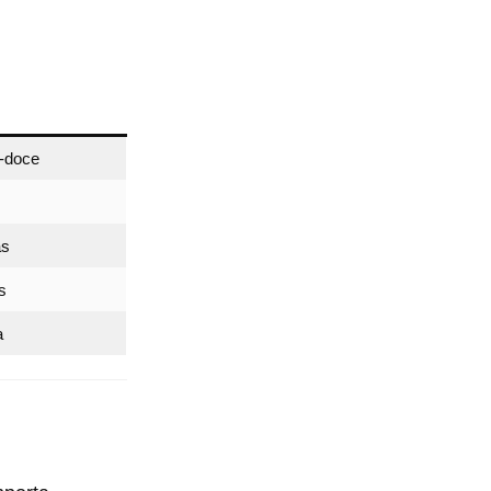
a-doce
as
s
a