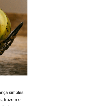
ança simples
s, trazem o