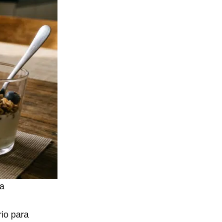
ia
io para