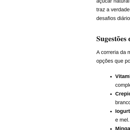
açúcar natural
traz a verdade
desafios diár
Sugestões 
A correria da
opções que po
Vitam
comple
Crepi
branc
Iogur
e mel.
Minga