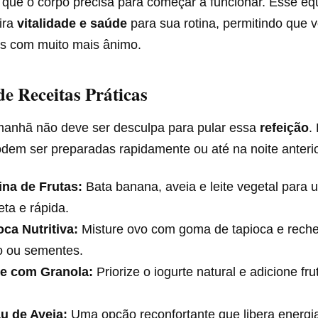
 que o corpo precisa para começar a funcionar. Esse equ
ira
vitalidade e saúde
para sua rotina, permitindo que 
ios com muito mais ânimo.
de Receitas Práticas
 manhã não deve ser desculpa para pular essa
refeição
.
dem ser preparadas rapidamente ou até na noite anterio
ina de Frutas:
Bata banana, aveia e leite vegetal para
ta e rápida.
oca Nutritiva:
Misture ovo com goma de tapioca e reche
o ou sementes.
te com Granola:
Priorize o iogurte natural e adicione fr
u de Aveia:
Uma opção reconfortante que libera energi