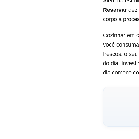
Além da escol
Reservar
dez 
corpo a proces
Cozinhar em ca
você consuma 
frescos, o se
do dia. Invest
dia comece co