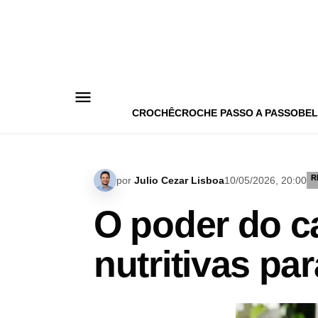
Pular
para
o
conteúdo
CROCHÊ
CROCHE PASSO A PASSO
BEL
R
por
Julio Cezar Lisboa
10/05/2026, 20:00
O poder do c
nutritivas pa