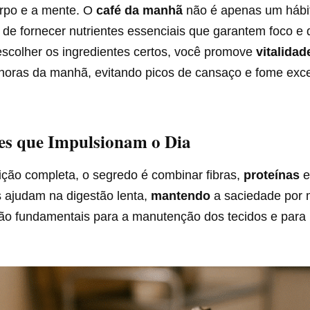
orpo e a mente. O
café da manhã
não é apenas um hábi
e
de fornecer nutrientes essenciais que garantem foco e 
escolher os ingredientes certos, você promove
vitalidad
 horas da manhã, evitando picos de cansaço e fome exc
es que Impulsionam o Dia
ição completa, o segredo é combinar fibras,
proteínas
e
s ajudam na digestão lenta,
mantendo
a saciedade por 
são fundamentais para a manutenção dos tecidos e para