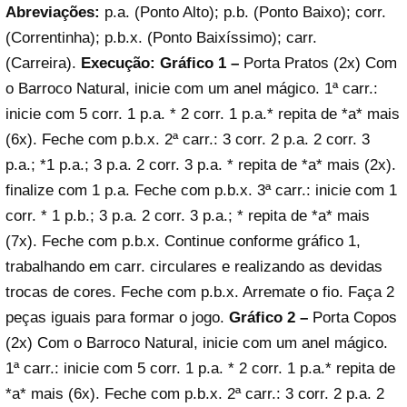
Abreviações:
p.a. (Ponto Alto); p.b. (Ponto Baixo); corr.
(Correntinha); p.b.x. (Ponto Baixíssimo); carr.
(Carreira).
Execução:
Gráfico 1 –
Porta Pratos (2x) Com
o Barroco Natural, inicie com um anel mágico. 1ª carr.:
inicie com 5 corr. 1 p.a. * 2 corr. 1 p.a.* repita de *a* mais
(6x). Feche com p.b.x. 2ª carr.: 3 corr. 2 p.a. 2 corr. 3
p.a.; *1 p.a.; 3 p.a. 2 corr. 3 p.a. * repita de *a* mais (2x).
finalize com 1 p.a. Feche com p.b.x. 3ª carr.: inicie com 1
corr. * 1 p.b.; 3 p.a. 2 corr. 3 p.a.; * repita de *a* mais
(7x). Feche com p.b.x. Continue conforme gráfico 1,
trabalhando em carr. circulares e realizando as devidas
trocas de cores. Feche com p.b.x. Arremate o fio. Faça 2
peças iguais para formar o jogo.
Gráfico 2 –
Porta Copos
(2x) Com o Barroco Natural, inicie com um anel mágico.
1ª carr.: inicie com 5 corr. 1 p.a. * 2 corr. 1 p.a.* repita de
*a* mais (6x). Feche com p.b.x. 2ª carr.: 3 corr. 2 p.a. 2