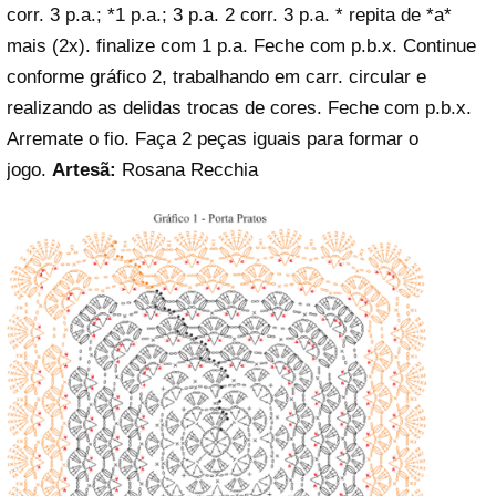
corr. 3 p.a.; *1 p.a.; 3 p.a. 2 corr. 3 p.a. * repita de *a*
mais (2x). finalize com 1 p.a. Feche com p.b.x. Continue
conforme gráfico 2, trabalhando em carr. circular e
realizando as delidas trocas de cores. Feche com p.b.x.
Arremate o fio. Faça 2 peças iguais para formar o
jogo.
Artesã:
Rosana Recchia