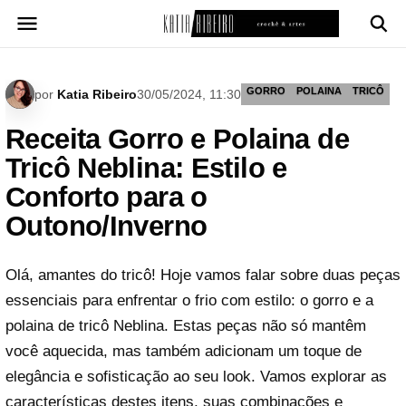
Pular
para
o
conteúdo
GORRO
POLAINA
TRICÔ
por
Katia Ribeiro
30/05/2024, 11:30
Receita Gorro e Polaina de
Tricô Neblina: Estilo e
Conforto para o
Outono/Inverno
Olá, amantes do tricô! Hoje vamos falar sobre duas peças
essenciais para enfrentar o frio com estilo: o gorro e a
polaina de tricô Neblina. Estas peças não só mantêm
você aquecida, mas também adicionam um toque de
elegância e sofisticação ao seu look. Vamos explorar as
características destes itens, suas combinações e