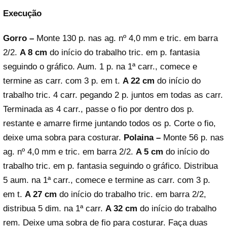
Execução
Gorro –
Monte 130 p. nas ag. nº 4,0 mm e tric. em barra
2/2.
A 8 cm
do início do trabalho tric. em p. fantasia
seguindo o gráfico. Aum. 1 p. na 1ª carr., comece e
termine as carr. com 3 p. em t.
A 22 cm
do início do
trabalho tric. 4 carr. pegando 2 p. juntos em todas as carr.
Terminada as 4 carr., passe o fio por dentro dos p.
restante e amarre firme juntando todos os p. Corte o fio,
deixe uma sobra para costurar.
Polaina –
Monte 56 p. nas
ag. nº 4,0 mm e tric. em barra 2/2.
A 5 cm
do início do
trabalho tric. em p. fantasia seguindo o gráfico. Distribua
5 aum. na 1ª carr., comece e termine as carr. com 3 p.
em t.
A 27 cm
do início do trabalho tric. em barra 2/2,
distribua 5 dim. na 1ª carr.
A 32 cm
do início do trabalho
rem. Deixe uma sobra de fio para costurar. Faça duas