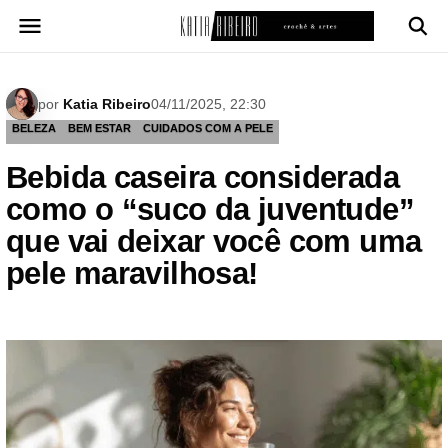
Pular
para
o
conteúdo
por
Katia Ribeiro
04/11/2025, 22:30
BELEZA
BEM ESTAR
CUIDADOS COM A PELE
Bebida caseira considerada
como o “suco da juventude”
que vai deixar você com uma
pele maravilhosa!