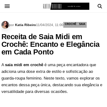
Pular
para
o
conteúdo
CROCHÊ
SAIA
por
Katia Ribeiro
11/04/2024, 11:00
Receita de Saia Midi em
Crochê: Encanto e Elegância
em Cada Ponto
A
saia midi em crochê
é uma peça encantadora que
adiciona uma dose extra de estilo e sofisticação ao
guarda-roupa feminino. Neste texto, vamos explorar os
encantos dessa peça única, destacando sua elegância e
versatilidade para diversas ocasiões.