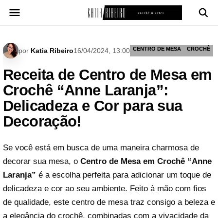
Pular
para
o
conteúdo
CENTRO DE MESA
CROCHÊ
por
Katia Ribeiro
16/04/2024, 13:00
Receita de Centro de Mesa em
Crochê “Anne Laranja”:
Delicadeza e Cor para sua
Decoração!
Se você está em busca de uma maneira charmosa de
decorar sua mesa, o
Centro de Mesa em Crochê “Anne
Laranja”
é a escolha perfeita para adicionar um toque de
delicadeza e cor ao seu ambiente. Feito à mão com fios
de qualidade, este centro de mesa traz consigo a beleza e
a elegância do crochê, combinadas com a vivacidade da