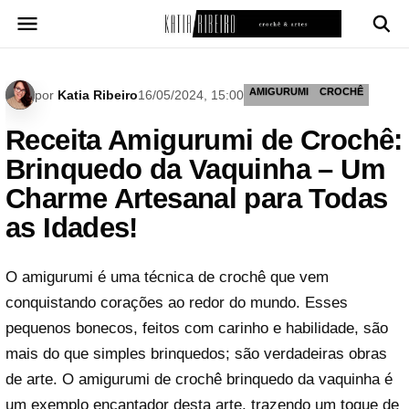
Pular
para
o
conteúdo
AMIGURUMI
CROCHÊ
por
Katia Ribeiro
16/05/2024, 15:00
Receita Amigurumi de Crochê:
Brinquedo da Vaquinha – Um
Charme Artesanal para Todas
as Idades!
O amigurumi é uma técnica de crochê que vem
conquistando corações ao redor do mundo. Esses
pequenos bonecos, feitos com carinho e habilidade, são
mais do que simples brinquedos; são verdadeiras obras
de arte. O amigurumi de crochê brinquedo da vaquinha é
um exemplo encantador desta arte, trazendo um toque de