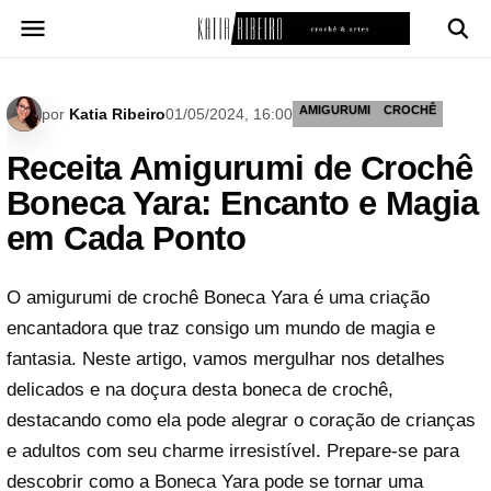
Pular
para
o
conteúdo
AMIGURUMI
CROCHÊ
por
Katia Ribeiro
01/05/2024, 16:00
Receita Amigurumi de Crochê
Boneca Yara: Encanto e Magia
em Cada Ponto
O amigurumi de crochê Boneca Yara é uma criação
encantadora que traz consigo um mundo de magia e
fantasia. Neste artigo, vamos mergulhar nos detalhes
delicados e na doçura desta boneca de crochê,
destacando como ela pode alegrar o coração de crianças
e adultos com seu charme irresistível. Prepare-se para
descobrir como a Boneca Yara pode se tornar uma