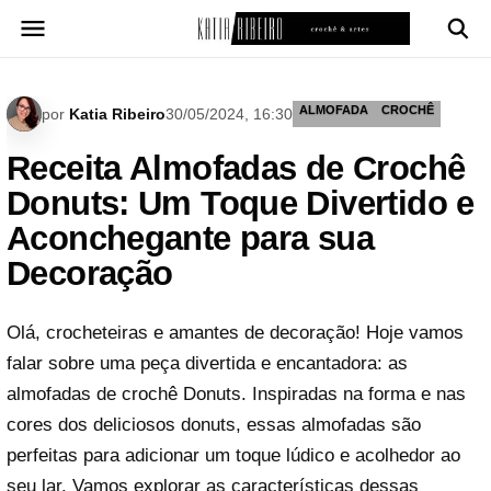
Pular
para
o
conteúdo
ALMOFADA
CROCHÊ
por
Katia Ribeiro
30/05/2024, 16:30
Receita Almofadas de Crochê
Donuts: Um Toque Divertido e
Aconchegante para sua
Decoração
Olá, crocheteiras e amantes de decoração! Hoje vamos
falar sobre uma peça divertida e encantadora: as
almofadas de crochê Donuts. Inspiradas na forma e nas
cores dos deliciosos donuts, essas almofadas são
perfeitas para adicionar um toque lúdico e acolhedor ao
seu lar. Vamos explorar as características dessas