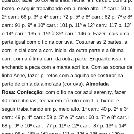
quartzo, fazer 50 correntinhas, fechar em círculo com 1 p.
bxmo. e seguir trabalhando em p. meio alto. 1ª carr.: 50 p.
2ª carr.: 66 p. 3ª e 4ª carr.: 72 p. 5ª e 6ª carr.: 82 p. 7ª e 8ª
carr.: 91 p. 9ª e 10ª carr.: 101 p. 11ª e 12ª carr.: 117 p. 13ª
e 14ª carr.: 135 p. 15ª à 35ª carr.: 146 p. Fazer mais uma
parte igual com o fio na cor uva. Costurar as 2 partes, a
corr. inicial com a corr. inicial da outra parte e a última
carr. com a última carr. da outra parte. Enquanto isso, ir
enchendo a peça com a manta acrílica. Com as sobras de
linha Anne, fazer p. retos com a agulha de costurar na
parte de cima da almofada (cor uva).
Almofada
Rosa:
Confecção:
com o fio na cor azul serenity, fazer
40 correntinhas, fechar em círculo com 1 p. bxmo. e
seguir trabalhando em p. meio alto. 1ª carr.: 40 p. 2ª e 3ª
carr.: 49 p. 4ª carr.: 59 p. 5ª e 6ª carr.: 60 p. 7ª e 8ª carr.:
68 p. 9ª e 10ª carr.: 77 p. 11ª e 12ª carr.: 87 p. 13ª e 14ª