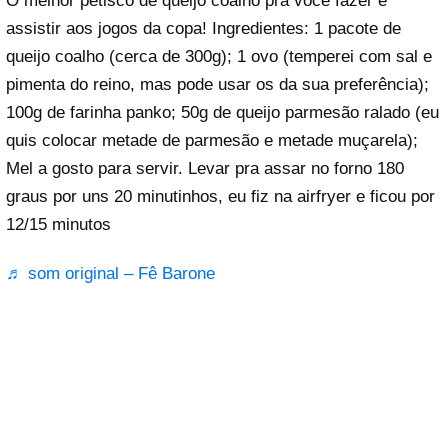
O melhor petisco de queijo coalho pra você fazer e
assistir aos jogos da copa! Ingredientes: 1 pacote de
queijo coalho (cerca de 300g); 1 ovo (temperei com sal e
pimenta do reino, mas pode usar os da sua preferência);
100g de farinha panko; 50g de queijo parmesão ralado (eu
quis colocar metade de parmesão e metade muçarela);
Mel a gosto para servir. Levar pra assar no forno 180
graus por uns 20 minutinhos, eu fiz na airfryer e ficou por
12/15 minutos
♬ som original – Fê Barone