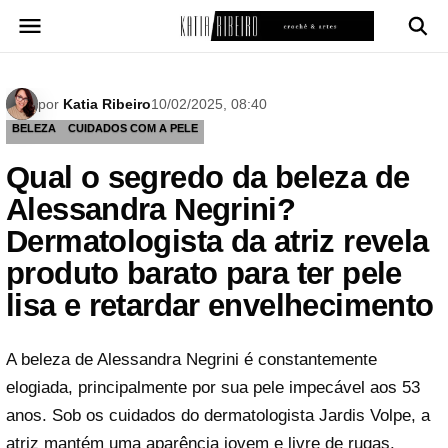
Pular
para
o
conteúdo
por
Katia Ribeiro
10/02/2025, 08:40
BELEZA
CUIDADOS COM A PELE
Qual o segredo da beleza de
Alessandra Negrini?
Dermatologista da atriz revela
produto barato para ter pele
lisa e retardar envelhecimento
A beleza de Alessandra Negrini é constantemente
elogiada, principalmente por sua pele impecável aos 53
anos. Sob os cuidados do dermatologista Jardis Volpe, a
atriz mantém uma aparência jovem e livre de rugas.