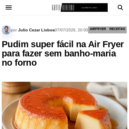
Pular
para
o
conteúdo
AIRFRYER
RECEITAS
por
Julio Cezar Lisboa
07/07/2026, 20:00
Pudim super fácil na Air Fryer
para fazer sem banho-maria
no forno