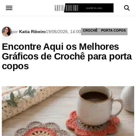
Pular
para
o
conteúdo
CROCHÊ
PORTA COPOS
por
Katia Ribeiro
19/06/2026, 14:00
Encontre Aqui os Melhores
Gráficos de Crochê para porta
copos