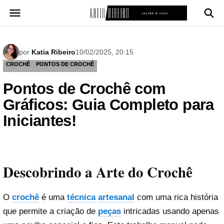
Pular
para
o
conteúdo
por
Katia Ribeiro
10/02/2025, 20:15
CROCHÊ
PONTOS DE CROCHÊ
Pontos de Crochê com
Gráficos: Guia Completo para
Iniciantes!
Descobrindo a Arte do Crochê
O
crochê
é uma
técnica
artesanal
com uma rica história
que permite a criação de
peças
intricadas usando apenas