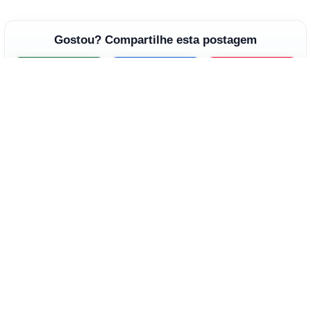
Gostou? Compartilhe esta postagem
WhatsApp
Facebook
Pinterest
←
Artigo anterior
Próximo artigo
→