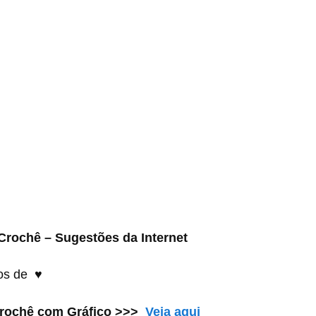
rochê – Sugestões da Internet
os de
♥
rochê com Gráfico >>>
Veja aqui