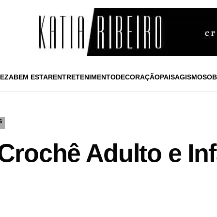
EZA
BEM ESTAR
ENTRETENIMENTO
DECORAÇÃO
PAISAGISMO
SOB
S
rochê Adulto e Infa