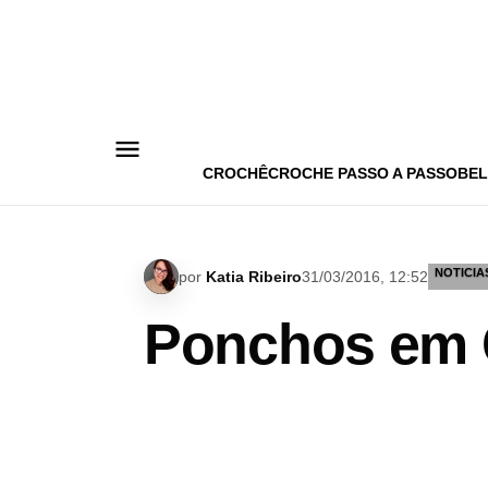
Pular
para
o
conteúdo
CROCHÊ
CROCHE PASSO A PASSO
BEL
NOTICIA
por
Katia Ribeiro
31/03/2016, 12:52
Ponchos em C