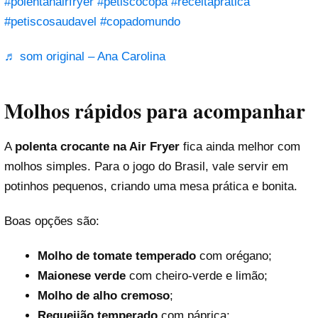
#polentanairfryer
#petiscocopa
#receitapratica
#petiscosaudavel
#copadomundo
♬ som original – Ana Carolina
Molhos rápidos para acompanhar
A
polenta crocante na Air Fryer
fica ainda melhor com
molhos simples. Para o jogo do Brasil, vale servir em
potinhos pequenos, criando uma mesa prática e bonita.
Boas opções são:
Molho de tomate temperado
com orégano;
Maionese verde
com cheiro-verde e limão;
Molho de alho cremoso
;
Requeijão temperado
com páprica;