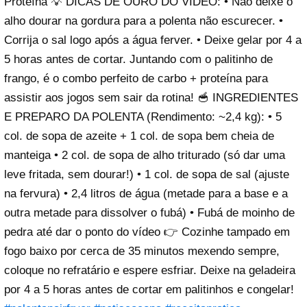
Proteína 💡 DICAS DE OURO DO VÍDEO: • Não deixe o
alho dourar na gordura para a polenta não escurecer. •
Corrija o sal logo após a água ferver. • Deixe gelar por 4 a
5 horas antes de cortar. Juntando com o palitinho de
frango, é o combo perfeito de carbo + proteína para
assistir aos jogos sem sair da rotina! 🥣 INGREDIENTES
E PREPARO DA POLENTA (Rendimento: ~2,4 kg): • 5
col. de sopa de azeite + 1 col. de sopa bem cheia de
manteiga • 2 col. de sopa de alho triturado (só dar uma
leve fritada, sem dourar!) • 1 col. de sopa de sal (ajuste
na fervura) • 2,4 litros de água (metade para a base e a
outra metade para dissolver o fubá) • Fubá de moinho de
pedra até dar o ponto do vídeo 👉 Cozinhe tampado em
fogo baixo por cerca de 35 minutos mexendo sempre,
coloque no refratário e espere esfriar. Deixe na geladeira
por 4 a 5 horas antes de cortar em palitinhos e congelar!