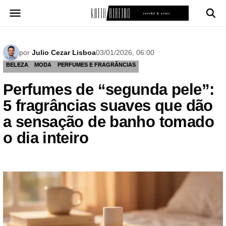
Pular
para
o
conteúdo
por
Julio Cezar Lisboa
03/01/2026, 06:00
BELEZA
MODA
PERFUMES E FRAGRÂNCIAS
Perfumes de “segunda pele”:
5 fragrâncias suaves que dão
a sensação de banho tomado
o dia inteiro