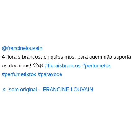
@francinelouvain
4 florais brancos, chiquíssimos, para quem não suporta
os docinhos! 🤍🌿
#floraisbrancos
#perfumetok
#perfumetiktok
#paravoce
♬ som original – FRANCINE LOUVAIN