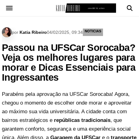
Pular
para
o
conteúdo
NOTICIAS
por
Katia Ribeiro
04/02/2025, 09:34
Passou na UFSCar Sorocaba?
Veja os melhores lugares para
morar e Dicas Essenciais para
Ingressantes
Parabéns pela aprovação na UFSCar Sorocaba! Agora,
chegou o momento de escolher onde morar e aproveitar
ao máximo sua vida universitária. A cidade conta com
bairros estratégicos e
repúblicas tradicionais
, que
garantem conforto, segurança e uma experiência social
única. Além disso, a
Garagem da UFSCar
e o
transporte