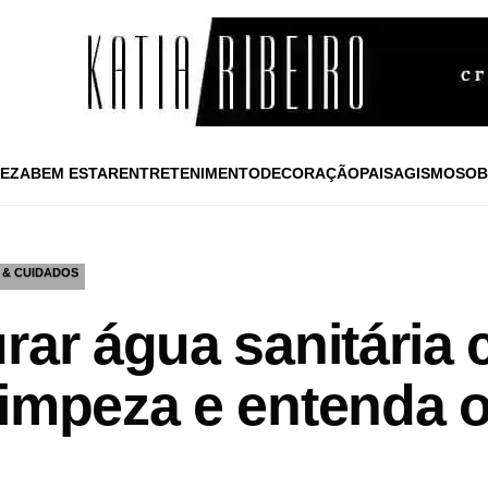
EZA
BEM ESTAR
ENTRETENIMENTO
DECORAÇÃO
PAISAGISMO
SOB
 & CUIDADOS
rar água sanitária
limpeza e entenda o