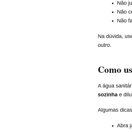
Não ju
Não c
Não fa
Na dúvida, us
outro.
Como us
A água sanitár
sozinha
e dilu
Algumas dicas
Abra j