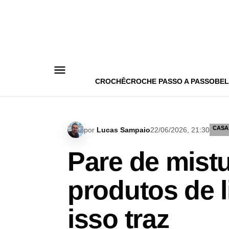
Pular
para
o
conteúdo
CROCHÊ
CROCHE PASSO A PASSO
BEL
CASA
por
Lucas Sampaio
22/06/2026, 21:30
Pare de mistu
produtos de 
isso traz