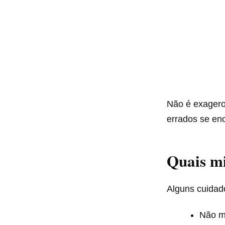
Não é exagero
errados se en
Quais mi
Alguns cuidado
Não m