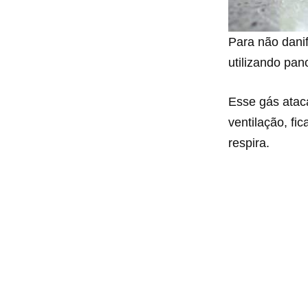
Para não danifi
utilizando pan
Esse gás ataca
ventilação, fi
respira.