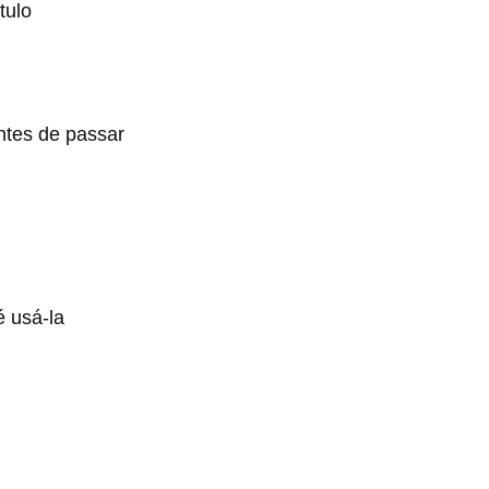
tulo
ntes de passar
é usá-la