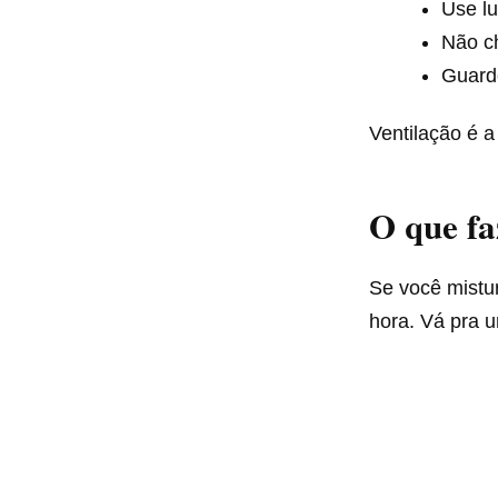
Use lu
Não ch
Guard
Ventilação é 
O que fa
Se você mistur
hora. Vá pra u