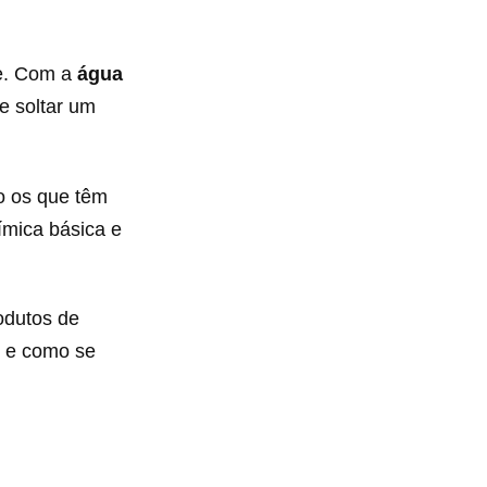
te. Com a
água
e soltar um
o os que têm
ímica básica e
odutos de
o e como se