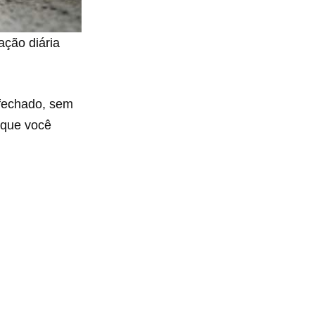
zação diária
 fechado, sem
r que você