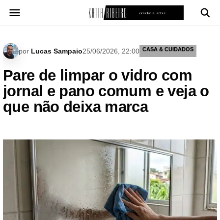
Pular
para
o
conteúdo
CASA & CUIDADOS
por
Lucas Sampaio
25/06/2026, 22:00
Pare de limpar o vidro com
jornal e pano comum e veja o
que não deixa marca