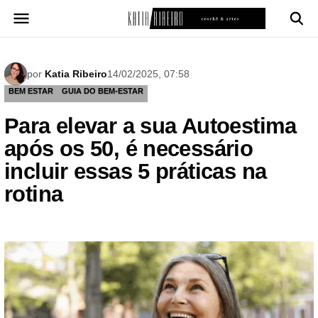
Pular
para
o
conteúdo
por
Katia Ribeiro
14/02/2025, 07:58
BEM ESTAR
GUIA DO BEM-ESTAR
Para elevar a sua Autoestima
após os 50, é necessário
incluir essas 5 práticas na
rotina