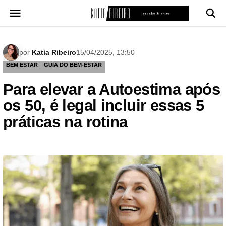
Pular
para
o
conteúdo
por
Katia Ribeiro
15/04/2025, 13:50
BEM ESTAR
GUIA DO BEM-ESTAR
Para elevar a Autoestima após
os 50, é legal incluir essas 5
práticas na rotina