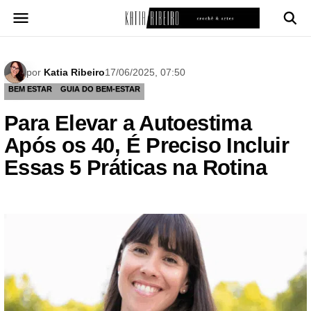
Pular
para
o
conteúdo
por
Katia Ribeiro
17/06/2025, 07:50
BEM ESTAR
GUIA DO BEM-ESTAR
Para Elevar a Autoestima
Após os 40, É Preciso Incluir
Essas 5 Práticas na Rotina