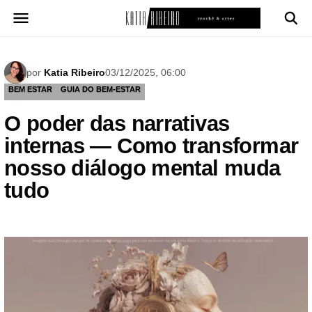
Pular
para
o
conteúdo
por
Katia Ribeiro
03/12/2025, 06:00
BEM ESTAR
GUIA DO BEM-ESTAR
O poder das narrativas
internas — Como transformar
nosso diálogo mental muda
tudo