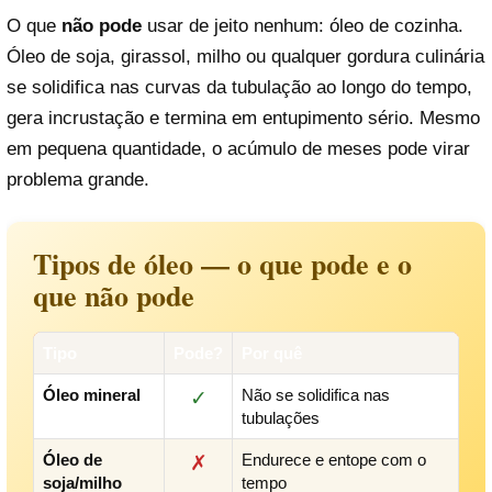
O que
não pode
usar de jeito nenhum: óleo de cozinha.
Óleo de soja, girassol, milho ou qualquer gordura culinária
se solidifica nas curvas da tubulação ao longo do tempo,
gera incrustação e termina em entupimento sério. Mesmo
em pequena quantidade, o acúmulo de meses pode virar
problema grande.
Tipos de óleo — o que pode e o
que não pode
Tipo
Pode?
Por quê
Óleo mineral
Não se solidifica nas
✓
tubulações
Óleo de
Endurece e entope com o
✗
soja/milho
tempo