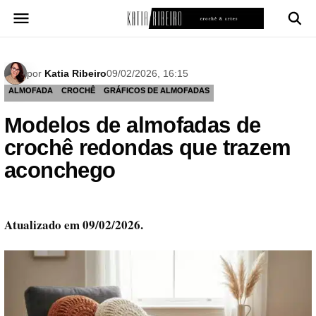
Pular
para
o
conteúdo
por
Katia Ribeiro
09/02/2026, 16:15
ALMOFADA
CROCHÊ
GRÁFICOS DE ALMOFADAS
Modelos de almofadas de
crochê redondas que trazem
aconchego
Atualizado em 09/02/2026.