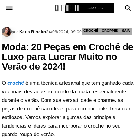
Pular
para
o
conteúdo
CROCHÊ
CROPPED
SAIA
por
Katia Ribeiro
24/09/2024, 09:00
Moda: 20 Peças em Crochê de
Luxo para Lucrar Muito no
Verão de 2024!
O
crochê
é uma técnica artesanal que tem ganhado cada
vez mais destaque no mundo da moda, especialmente
durante o verão. Com sua versatilidade e charme, as
peças de crochê são ideais para compor looks frescos e
estilosos. Vamos explorar algumas das principais
tendências e ideias para incorporar o crochê no seu
guarda-roupa de verão.