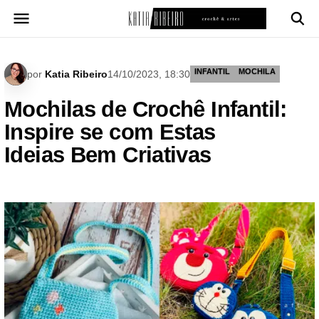
Pular
para
o
conteúdo
INFANTIL
MOCHILA
por
Katia Ribeiro
14/10/2023, 18:30
Mochilas de Crochê Infantil:
Inspire se com Estas
Ideias Bem Criativas