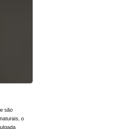
ue são
naturais, o
vulgada