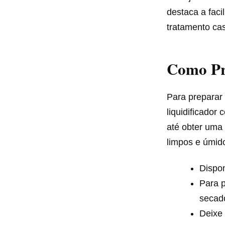
destaca a faci
tratamento cas
Como Pr
Para preparar
liquidificador
até obter uma
limpos e úmido
Dispon
Para p
secado
Deixe 