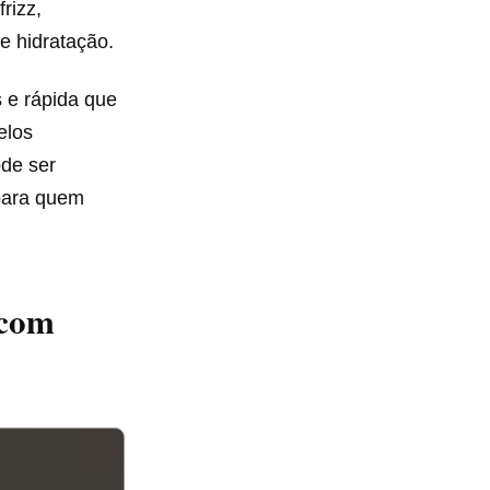
rizz,
e hidratação.
s e rápida que
elos
ode ser
 para quem
 com