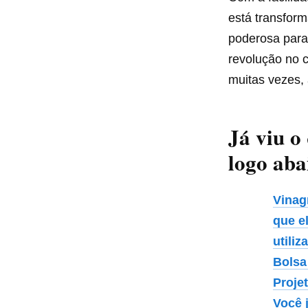
está transfor
poderosa para
revolução no c
muitas vezes,
Já viu o
logo aba
Vinag
que e
utiliz
Bolsa
Proje
Você 