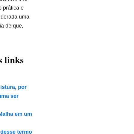
 prática e
siderada uma
ia de que,
s links
istura, por
tuma ser
 Malha em um
a desse termo