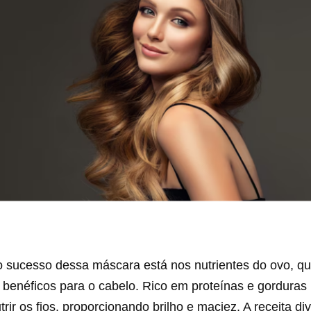
o sucesso dessa máscara está nos nutrientes do ovo, q
benéficos para o cabelo. Rico em proteínas e gorduras 
trir os fios, proporcionando brilho e maciez. A receita di