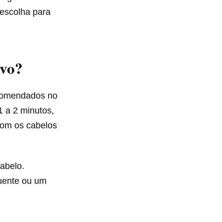
 escolha para
Ovo?
ecomendados no
1 a 2 minutos,
com os cabelos
cabelo.
quente ou um