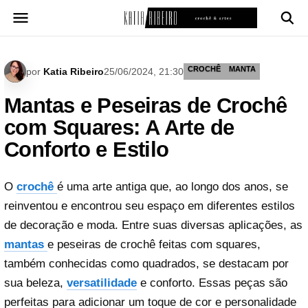
Pular
para
o
conteúdo
CROCHÊ
MANTA
por
Katia Ribeiro
25/06/2024, 21:30
Mantas e Peseiras de Crochê
com Squares: A Arte de
Conforto e Estilo
O
crochê
é uma arte antiga que, ao longo dos anos, se
reinventou e encontrou seu espaço em diferentes estilos
de decoração e moda. Entre suas diversas aplicações, as
mantas
e peseiras de crochê feitas com squares,
também conhecidas como quadrados, se destacam por
sua beleza,
versatilidade
e conforto. Essas peças são
perfeitas para adicionar um toque de cor e personalidade