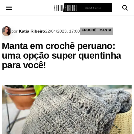
Pular
para
o
conteúdo
CROCHÊ
MANTA
por
Katia Ribeiro
22/04/2023, 17:00
Manta em crochê peruano:
uma opção super quentinha
para você!