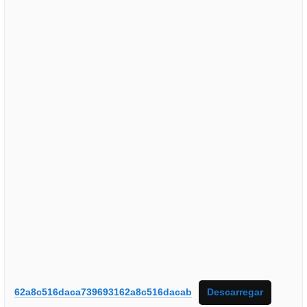
62a8c516daca739693162a8c516dacab
Descarregar