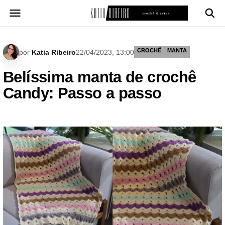
Pular
para
o
conteúdo
CROCHÊ
MANTA
por
Katia Ribeiro
22/04/2023, 13:00
Belíssima manta de crochê
Candy: Passo a passo