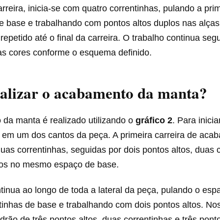
reira, inicia-se com quatro correntinhas, pulando a prim
e base e trabalhando com pontos altos duplos nas alças
repetido até o final da carreira. O trabalho continua seg
 as cores conforme o esquema definido.
alizar o acabamento da manta?
da manta é realizado utilizando o
gráfico 2
. Para inici
e em um dos cantos da peça. A primeira carreira de aca
s correntinhas, seguidas por dois pontos altos, duas c
ltos no mesmo espaço de base.
tinua ao longo de toda a lateral da peça, pulando o es
tinhas de base e trabalhando com dois pontos altos. No
drão de três pontos altos, duas correntinhas e três pont