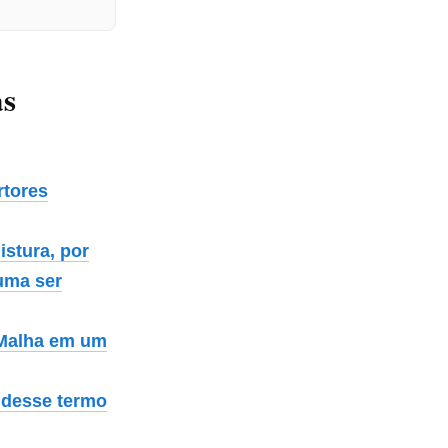
as
rtores
istura, por
tuma ser
 Malha em um
a desse termo