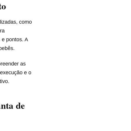
to
lizadas, como
ra
 e pontos. A
bebês.
preender as
a execução e o
ivo.
anta de