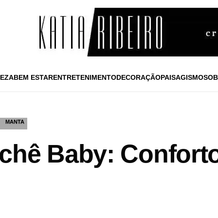
EZA
BEM ESTAR
ENTRETENIMENTO
DECORAÇÃO
PAISAGISMO
SOB
MANTA
chê Baby: Conforto