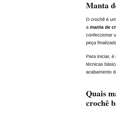
Manta d
O crochê é um
a
manta de c
confeccionar 
peça finaliza
Para iniciar, 
técnicas básic
acabamento da
Quais ma
crochê 