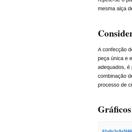
mesma alça de
Consider
A confecção d
peça única e e
adequados, é 
combinação de
processo de cr
Gráfico
62a8c3c9a5f4