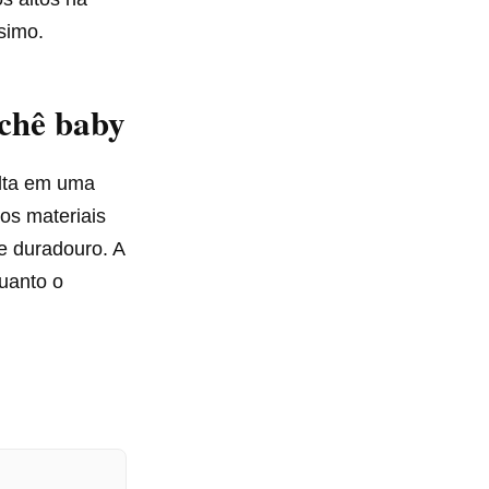
simo.
ochê baby
ulta em uma
 os materiais
e duradouro. A
uanto o