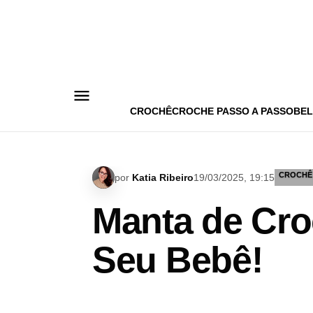
Pular
para
o
conteúdo
CROCHÊ
CROCHE PASSO A PASSO
BEL
CROCHÊ
por
Katia Ribeiro
19/03/2025, 19:15
Manta de Cro
Seu Bebê!