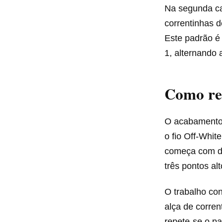
Na segunda car
correntinhas d
Este padrão é 
1, alternando
Como re
O acabamento 
o fio Off-Whit
começa com dua
três pontos a
O trabalho con
alça de corren
repete-se o pa