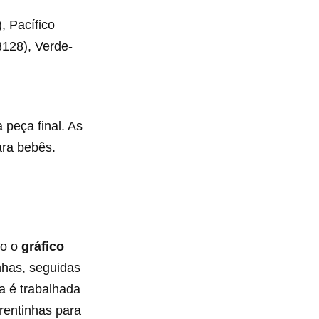
, Pacífico
3128), Verde-
 peça final. As
ara bebês.
do o
gráfico
nhas, seguidas
ra é trabalhada
rrentinhas para