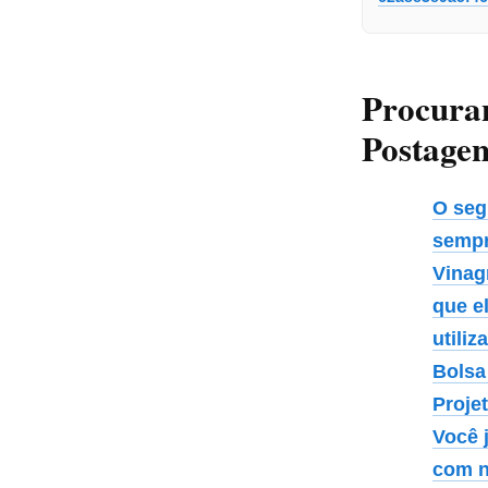
Procura
Postagen
O seg
sempr
Vinag
que e
utiliz
Bolsa
Proje
Você 
com n