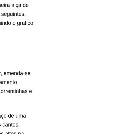
eira alça de
 seguintes.
uindo o gráfico
ar, emenda-se
bamento
orrentinhas e
paço de uma
s cantos,
os altos na