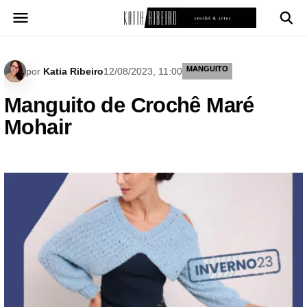
Pular
para
o
conteúdo
MANGUITO
por
Katia Ribeiro
12/08/2023, 11:00
Manguito de Crochê Maré
Mohair