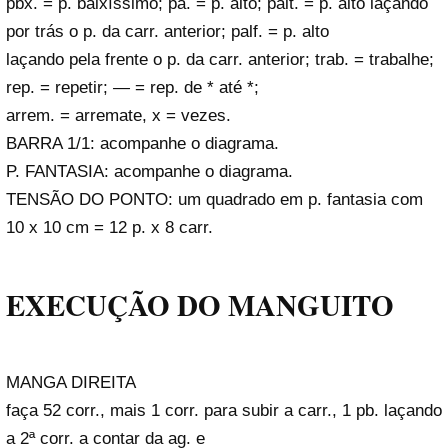
pbx. = p. baixíssimo; pa. = p. alto; palt. = p. alto laçando
por trás o p. da carr. anterior; palf. = p. alto
laçando pela frente o p. da carr. anterior; trab. = trabalhe;
rep. = repetir;
—
= rep. de * até *;
arrem. = arremate, x = vezes.
BARRA 1/1: acompanhe o diagrama.
P. FANTASIA: acompanhe o diagrama.
TENSÃO DO PONTO: um quadrado em p. fantasia com
10 x 10 cm = 12 p. x 8 carr.
EXECUÇÃO DO MANGUITO
MANGA DIREITA
faça 52 corr., mais 1 corr. para subir a carr., 1 pb. laçando
a 2ª corr. a contar da ag. e