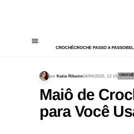
Pular
para
o
conteúdo
CROCHÊ
CROCHE PASSO A PASSO
BEL
CROCHÊ
por
Katia Ribeiro
04/04/2025, 12:15
Maiô de Croc
para Você Us