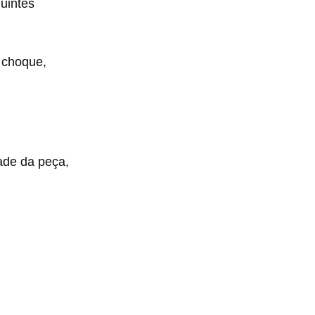
uintes
a choque,
dade da peça,