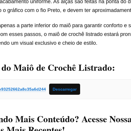
cabamento uniforme. As alças são feitas na ponta do de
o o gráfico com o fio Preto, e devem ter aproximadamen
 apenas a parte inferior do maiô para garantir conforto e
om esses passos, o maiô de crochê listrado estará pron
ndo um visual exclusivo e cheio de estilo.
 do Maiô de Crochê Listrado:
e93252662a8c35a6d244
Descarregar
ndo Mais Conteúdo? Acesse Noss
s Mais Recentes!