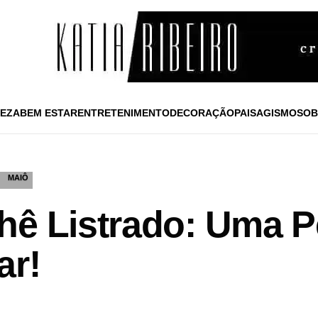
EZA
BEM ESTAR
ENTRETENIMENTO
DECORAÇÃO
PAISAGISMO
SOB
MAIÔ
hê Listrado: Uma P
ar!