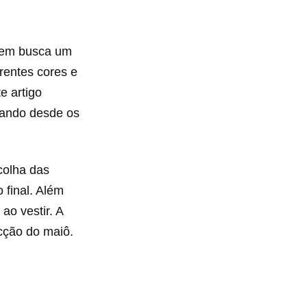
quem busca um
erentes cores e
e artigo
dando desde os
colha das
 final. Além
ao vestir. A
cção do maiô.