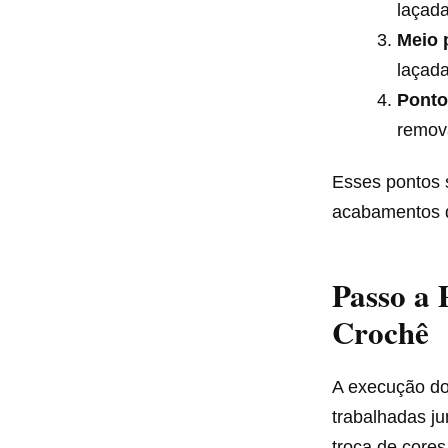
laçada
Meio 
laçada
Ponto 
remova
Esses pontos 
acabamentos d
Passo a 
Crochê
A execução do 
trabalhadas ju
troca de cores