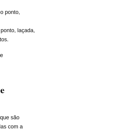
 o ponto,
 ponto, laçada,
tos.
 e
de
 que são
adas com a