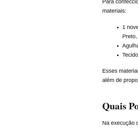
Para confeccio
materiais:
1 nove
Preto
Agulh
Tecido
Esses materiai
além de propo
Quais Po
Na execução do