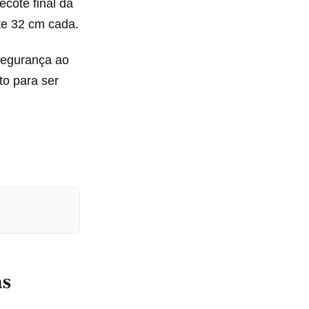
cote final da
te 32 cm cada.
 segurança ao
to para ser
as