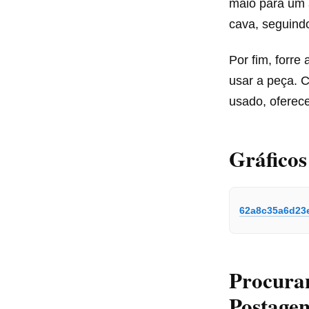
maiô para um a
cava, seguind
Por fim, forre
usar a peça. C
usado, oferece
Gráficos
62a8c35a6d23
Procura
Postagen