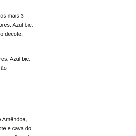
tos mais 3
res: Azul bic,
o decote,
es: Azul bic,
são
io Amêndoa,
ote e cava do