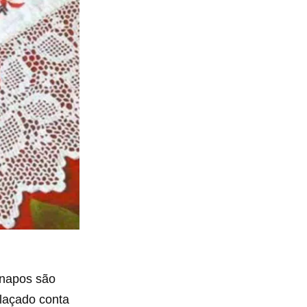
anapos são
elaçado conta