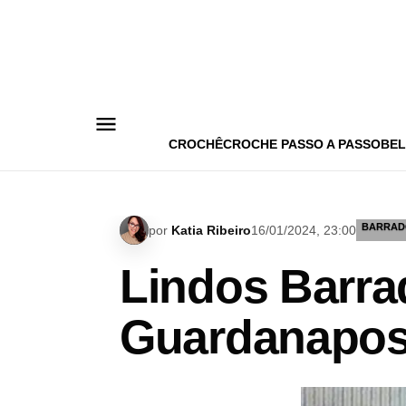
Pular
para
o
conteúdo
CROCHÊ
CROCHE PASSO A PASSO
BEL
BARRAD
por
Katia Ribeiro
16/01/2024, 23:00
Lindos Barra
Guardanapos