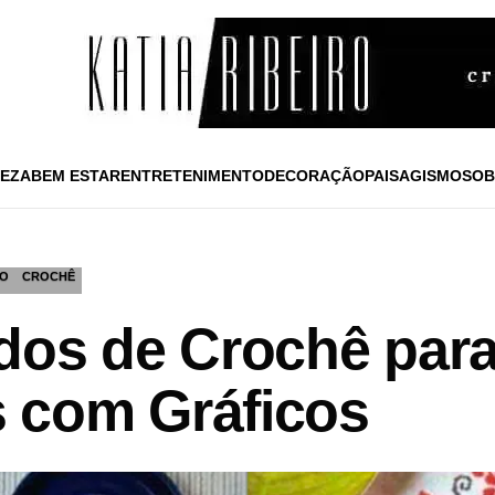
EZA
BEM ESTAR
ENTRETENIMENTO
DECORAÇÃO
PAISAGISMO
SOB
O
CROCHÊ
dos de Crochê par
 com Gráficos