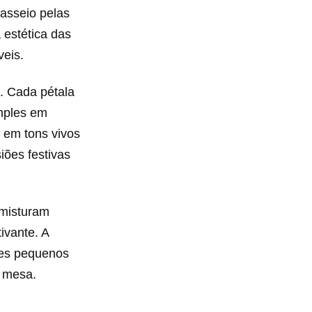
passeio pelas
 estética das
eis.
. Cada pétala
mples em
 em tons vivos
iões festivas
 misturam
ivante. A
ses pequenos
a mesa.