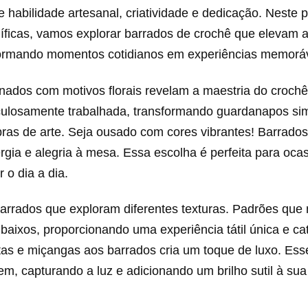
e habilidade artesanal, criatividade e dedicação. Neste 
íficas, vamos explorar barrados de crochê que elevam a
ormando momentos cotidianos em experiências memoráv
nados com motivos florais revelam a maestria do crochê
iculosamente trabalhada, transformando guardanapos si
ras de arte. Seja ousado com cores vibrantes! Barrados
gia e alegria à mesa. Essa escolha é perfeita para ocas
 o dia a dia.
arrados que exploram diferentes texturas. Padrões que
 baixos, proporcionando uma experiência tátil única e cat
tas e miçangas aos barrados cria um toque de luxo. Es
em, capturando a luz e adicionando um brilho sutil à su