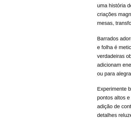
uma história d
criações magn
mesas, transf
Barrados ador
e folha é met
verdadeiras ob
adicionam ener
ou para alegrar
Experimente b
pontos altos e
adição de con
detalhes reluz